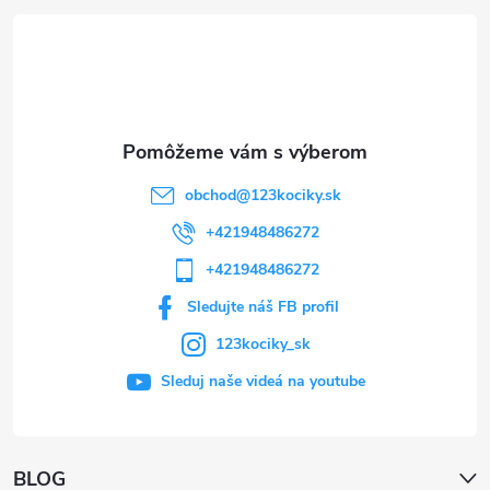
t
i
e
obchod
@
123kociky.sk
+421948486272
+421948486272
Sledujte náš FB profil
123kociky_sk
Sleduj naše videá na youtube
BLOG