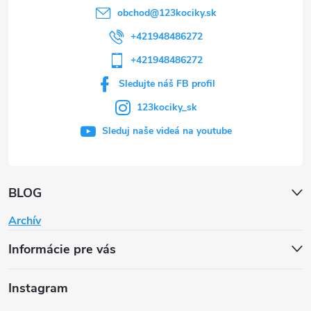
obchod
@
123kociky.sk
+421948486272
+421948486272
Sledujte náš FB profil
123kociky_sk
Sleduj naše videá na youtube
BLOG
Archív
Informácie pre vás
Instagram