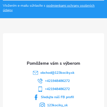
á
Vložením e-mailu súhlasíte s
podmienkami ochrany osobných
p
údajov
ä
t
i
e
obchod
@
123kociky.sk
+421948486272
+421948486272
Sledujte náš FB profil
123kociky_sk