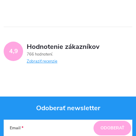
Hodnotenie zákazníkov
4,9
766 hodnotení
Zobraziť recenzie
Odoberať newsletter
Z
Email
ODOBERAŤ