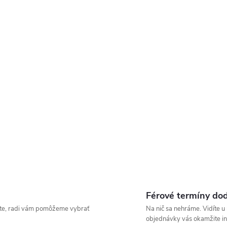
Férové termíny do
íšte, radi vám pomôžeme vybrať
Na nič sa nehráme. Vidíte 
objednávky vás okamžite i