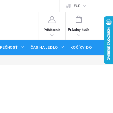
tenie tovaru
Moja objednávka
EUR
NÁKUPNÝ
KOŠÍK
Prázdny košík
Prihlásenie
ZPEČNOSŤ
ČAS NA JEDLO
KOČÍKY-DOPLNKY