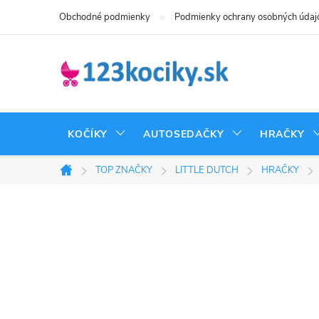
Prejsť
Obchodné podmienky
Podmienky ochrany osobných údaj
na
obsah
KOČÍKY
AUTOSEDAČKY
HRAČKY
TOP ZNAČKY
LITTLE DUTCH
HRAČKY
Domov