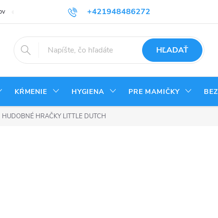
+421948486272
ov
Reklamačný poriadok
Kontakty
Odstúpenie od zmluvy - vrá
HĽADAŤ
KŔMENIE
HYGIENA
PRE MAMIČKY
BE
HUDOBNÉ HRAČKY LITTLE DUTCH