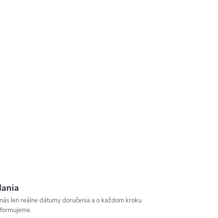
dania
u nás len reálne dátumy doručenia a o každom kroku
nformujeme.