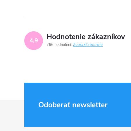
Hodnotenie zákazníkov
4,9
766 hodnotení
Zobraziť recenzie
Z
Odoberať newsletter
á