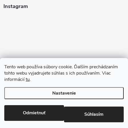
Instagram
Tento web používa súbory cookie. Ďalším prechádzaním
tohto webu vyjadrujete súhlas s ich používaním. Viac
informácií
tu
.
Sledovať na Instagrame
Nastavenie
Copyright 2026
123kociky.sk
. Všetky práva vyhradené.
Odmietnuť
Súhlasím
Vytvoril Shoptet