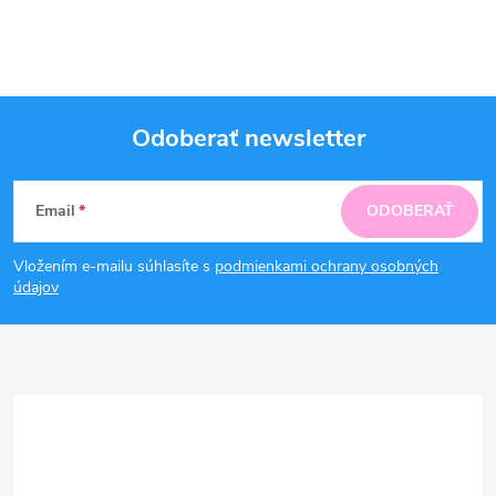
Odoberať newsletter
Z
Email
ODOBERAŤ
á
Vložením e-mailu súhlasíte s
podmienkami ochrany osobných
p
údajov
ä
t
i