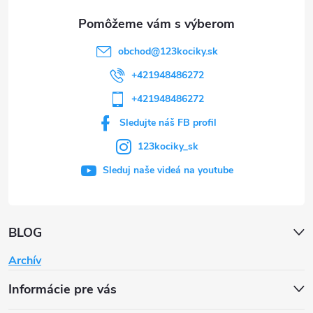
e
obchod
@
123kociky.sk
+421948486272
+421948486272
Sledujte náš FB profil
123kociky_sk
Sleduj naše videá na youtube
BLOG
Archív
Informácie pre vás