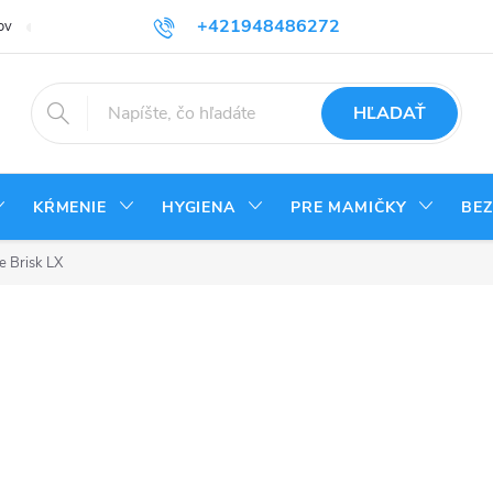
+421948486272
ov
Reklamačný poriadok
Kontakty
Odstúpenie od zmluvy - vrá
HĽADAŤ
KŔMENIE
HYGIENA
PRE MAMIČKY
BE
ie Brisk LX