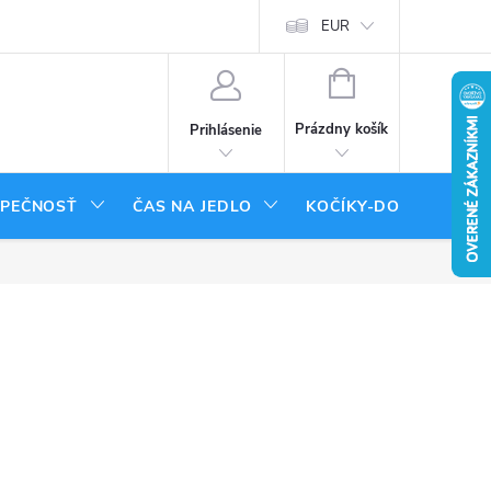
tenie tovaru
Moja objednávka
EUR
NÁKUPNÝ
KOŠÍK
Prázdny košík
Prihlásenie
ZPEČNOSŤ
ČAS NA JEDLO
KOČÍKY-DOPLNKY