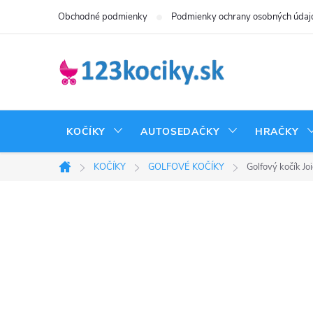
Prejsť
Obchodné podmienky
Podmienky ochrany osobných údaj
na
obsah
KOČÍKY
AUTOSEDAČKY
HRAČKY
KOČÍKY
GOLFOVÉ KOČÍKY
Golfový kočík Jo
Domov