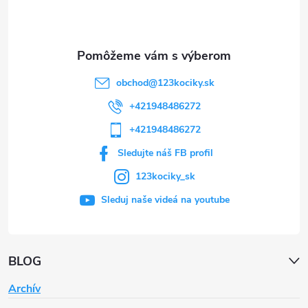
i
e
obchod
@
123kociky.sk
+421948486272
+421948486272
Sledujte náš FB profil
123kociky_sk
Sleduj naše videá na youtube
BLOG
Archív