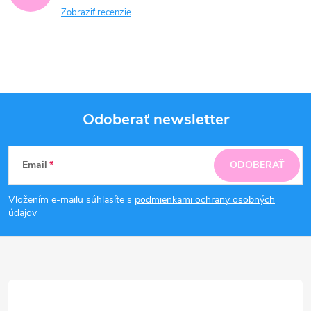
Zobraziť recenzie
Odoberať newsletter
Z
Email
ODOBERAŤ
á
Vložením e-mailu súhlasíte s
podmienkami ochrany osobných
p
údajov
ä
t