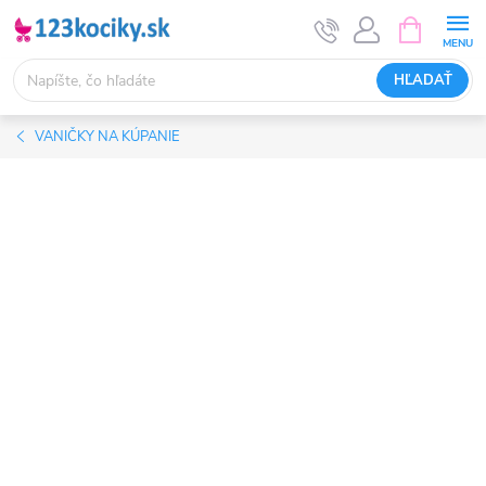
Prejsť
NÁKUPN
KOŠÍK
na
obsah
HĽADAŤ
VANIČKY NA KÚPANIE