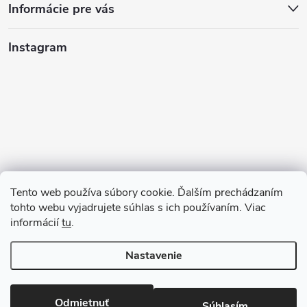
Informácie pre vás
Instagram
Tento web používa súbory cookie. Ďalším prechádzaním
tohto webu vyjadrujete súhlas s ich používaním. Viac
informácií
tu
.
Sledovať na Instagrame
Nastavenie
Copyright 2026
123kociky.sk
. Všetky práva vyhradené.
Odmietnuť
Súhlasím