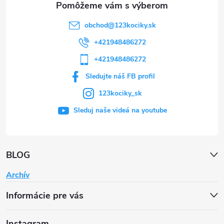
obchod
@
123kociky.sk
+421948486272
+421948486272
Sledujte náš FB profil
123kociky_sk
Sleduj naše videá na youtube
BLOG
Archív
Informácie pre vás
Instagram