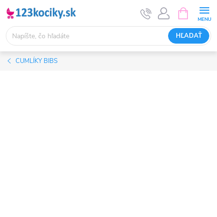
Prejsť
NÁKUPN
KOŠÍK
na
obsah
HĽADAŤ
CUMLÍKY BIBS