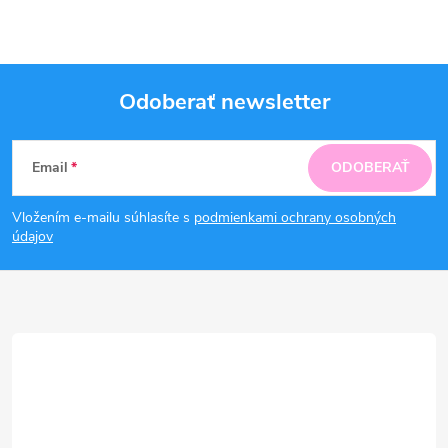
Odoberať newsletter
Z
Email
ODOBERAŤ
á
Vložením e-mailu súhlasíte s
podmienkami ochrany osobných
p
údajov
ä
t
i
e