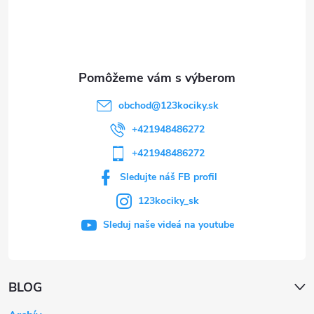
i
e
obchod
@
123kociky.sk
+421948486272
+421948486272
Sledujte náš FB profil
123kociky_sk
Sleduj naše videá na youtube
BLOG