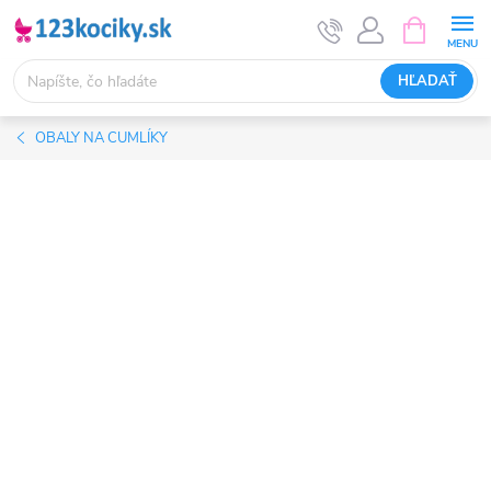
Prejsť
NÁKUPN
KOŠÍK
na
obsah
HĽADAŤ
OBALY NA CUMLÍKY