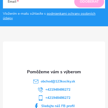
Email
ODOBERAŤ
á
Vložením e-mailu súhlasíte s
podmienkami ochrany osobných
p
údajov
ä
t
i
e
obchod
@
123kociky.sk
+421948486272
+421948486272
Sledujte náš FB profil