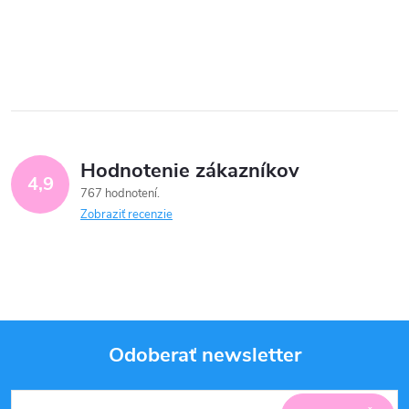
Hodnotenie zákazníkov
4,9
767 hodnotení
Zobraziť recenzie
Odoberať newsletter
Z