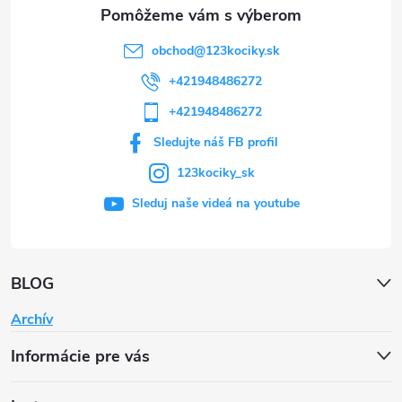
e
obchod
@
123kociky.sk
+421948486272
+421948486272
Sledujte náš FB profil
123kociky_sk
Sleduj naše videá na youtube
BLOG
Archív
Informácie pre vás