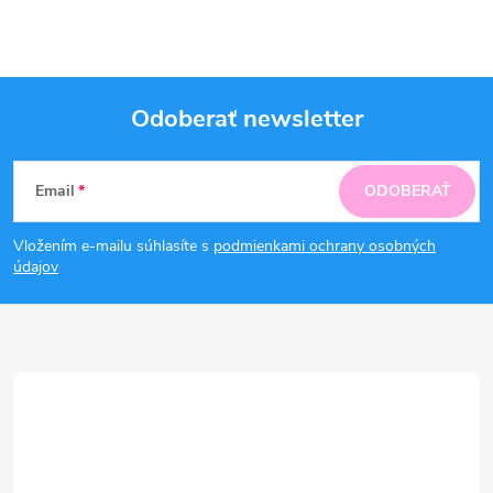
Odoberať newsletter
Z
Email
ODOBERAŤ
á
Vložením e-mailu súhlasíte s
podmienkami ochrany osobných
p
údajov
ä
t
i