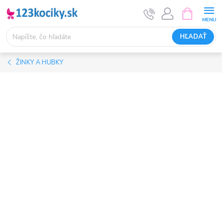
Prejsť
NÁKUPN
KOŠÍK
na
obsah
HĽADAŤ
ŽINKY A HUBKY