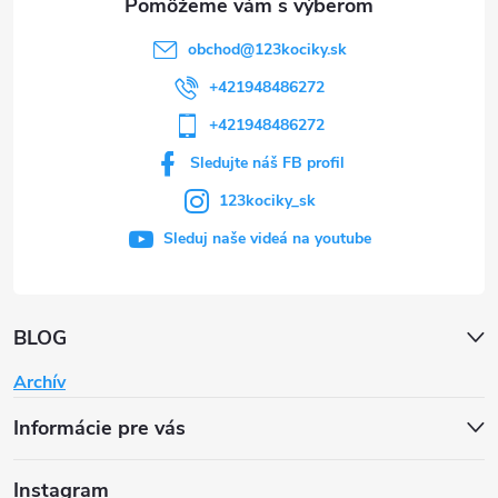
obchod
@
123kociky.sk
+421948486272
+421948486272
Sledujte náš FB profil
123kociky_sk
Sleduj naše videá na youtube
BLOG
Archív
Informácie pre vás
Instagram