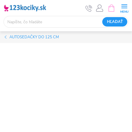
Prejsť
NÁKUPN
KOŠÍK
na
obsah
HĽADAŤ
AUTOSEDAČKY DO 125 CM