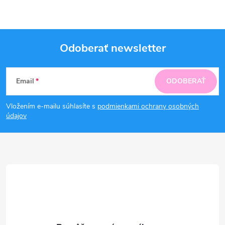
Odoberať newsletter
Z
Email
ODOBERAŤ
á
Vložením e-mailu súhlasíte s
podmienkami ochrany osobných
p
údajov
ä
t
i
e