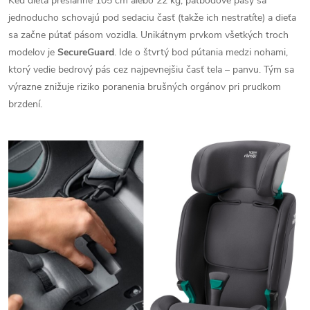
Keď dieťa presiahne 105 cm alebo 22 kg, päťbodové pásy sa
jednoducho schovajú pod sedaciu časť (takže ich nestratíte) a dieťa
sa začne pútať pásom vozidla. Unikátnym prvkom všetkých troch
modelov je
SecureGuard
. Ide o štvrtý bod pútania medzi nohami,
ktorý vedie bedrový pás cez najpevnejšiu časť tela – panvu. Tým sa
výrazne znižuje riziko poranenia brušných orgánov pri prudkom
brzdení.