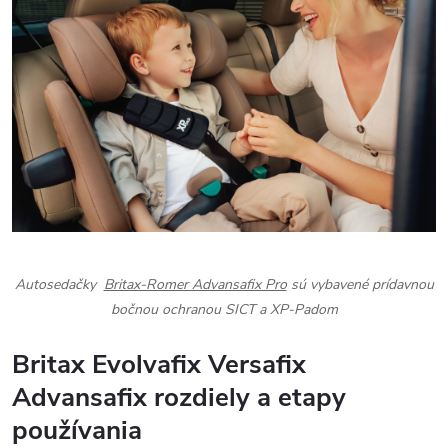
Autosedačky
Britax-Romer Advansafix Pro
sú vybavené prídavnou
bočnou ochranou SICT a XP-Padom
Britax Evolvafix Versafix
Advansafix rozdiely a etapy
používania