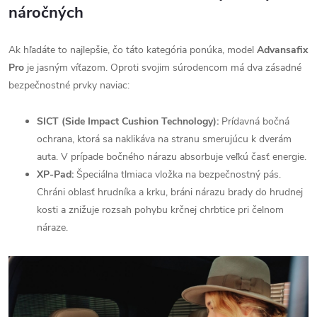
náročných
Ak hľadáte to najlepšie, čo táto kategória ponúka, model
Advansafix
Pro
je jasným víťazom. Oproti svojim súrodencom má dva zásadné
bezpečnostné prvky naviac:
SICT (Side Impact Cushion Technology):
Prídavná bočná
ochrana, ktorá sa naklikáva na stranu smerujúcu k dverám
auta. V prípade bočného nárazu absorbuje veľkú časť energie.
XP-Pad:
Špeciálna tlmiaca vložka na bezpečnostný pás.
Chráni oblasť hrudníka a krku, bráni nárazu brady do hrudnej
kosti a znižuje rozsah pohybu krčnej chrbtice pri čelnom
náraze.