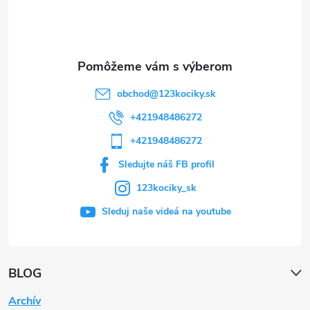
i
e
obchod
@
123kociky.sk
+421948486272
+421948486272
Sledujte náš FB profil
123kociky_sk
Sleduj naše videá na youtube
BLOG
Archív