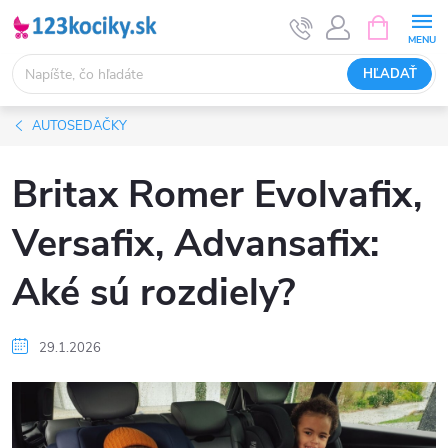
Prejsť
NÁKUPN
KOŠÍK
na
obsah
HĽADAŤ
AUTOSEDAČKY
Britax Romer Evolvafix,
Versafix, Advansafix:
Aké sú rozdiely?
29.1.2026