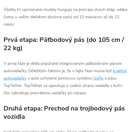
Všetky tri spomínané modely fungujú na princípe dvoch etáp, vďaka
čomu s vaším dieťaťom doslova rastú od 15 mesiacov až do 12
rokov.
Prvá etapa: Päťbodový pás (do 105 cm /
22 kg)
V prvej fáze je dieťa pripútané integrovaným päťbodovým pásom
autosedačky. Dôležitým faktom je, že v tejto fáze musia byť
kvalitné
autosedačky
v aute uchytené pomocou systému
Isofix
a pásu
TopTether. TopTether sa upevňuje o zadnú stranu sedadla v kufri,
čím zabraňuje prevráteniu sedačky pri náraze.
Druhá etapa: Prechod na trojbodový pás
vozidla