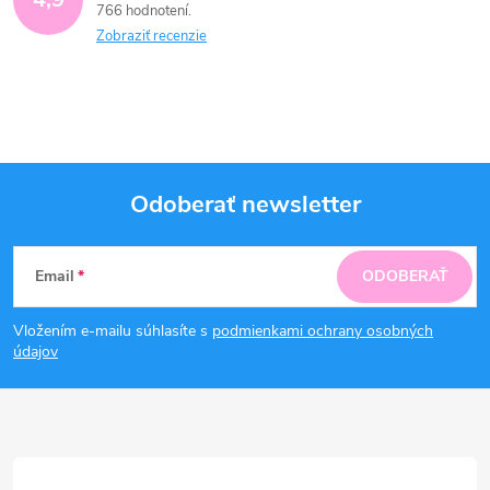
766 hodnotení
Zobraziť recenzie
Odoberať newsletter
Z
Email
ODOBERAŤ
á
Vložením e-mailu súhlasíte s
podmienkami ochrany osobných
p
údajov
ä
t