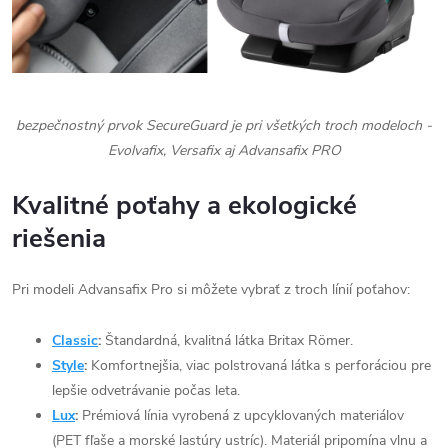
bezpečnostný prvok SecureGuard je pri všetkých troch modeloch -
Evolvafix, Versafix aj Advansafix PRO
Kvalitné poťahy a ekologické
riešenia
Pri modeli Advansafix Pro si môžete vybrať z troch línií poťahov:
Classic
:
Štandardná, kvalitná látka Britax Römer.
Style
:
Komfortnejšia, viac polstrovaná látka s perforáciou pre
lepšie odvetrávanie počas leta.
Lux
:
Prémiová línia vyrobená z upcyklovaných materiálov
(PET fľaše a morské lastúry ustríc). Materiál pripomína vlnu a