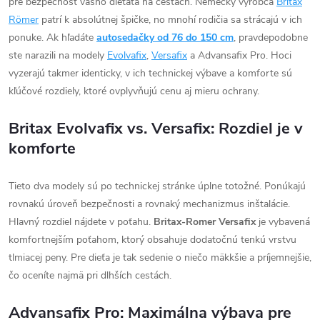
pre bezpečnosť vášho dieťaťa na cestách. Nemecký výrobca
Britax
Römer
patrí k absolútnej špičke, no mnohí rodičia sa strácajú v ich
ponuke. Ak hľadáte
autosedačky od 76 do 150 cm
, pravdepodobne
ste narazili na modely
Evolvafix
,
Versafix
a Advansafix Pro. Hoci
vyzerajú takmer identicky, v ich technickej výbave a komforte sú
kľúčové rozdiely, ktoré ovplyvňujú cenu aj mieru ochrany.
Britax Evolvafix vs. Versafix: Rozdiel je v
komforte
Tieto dva modely sú po technickej stránke úplne totožné. Ponúkajú
rovnakú úroveň bezpečnosti a rovnaký mechanizmus inštalácie.
Hlavný rozdiel nájdete v poťahu.
Britax-Romer Versafix
je vybavená
komfortnejším poťahom, ktorý obsahuje dodatočnú tenkú vrstvu
tlmiacej peny. Pre dieťa je tak sedenie o niečo mäkkšie a príjemnejšie,
čo oceníte najmä pri dlhších cestách.
Advansafix Pro: Maximálna výbava pre