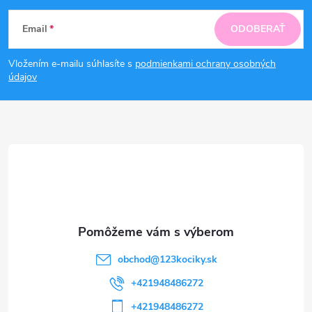
Z
Email
ODOBERAŤ
á
Vložením e-mailu súhlasíte s
podmienkami ochrany osobných
p
údajov
ä
t
i
e
obchod
@
123kociky.sk
+421948486272
+421948486272