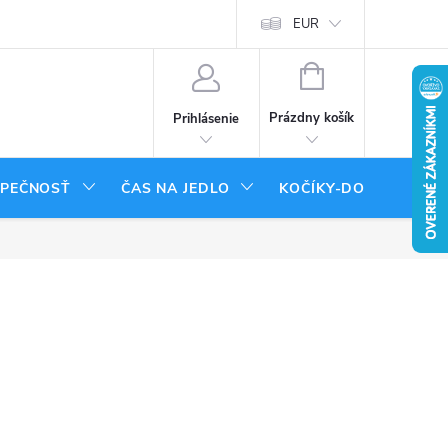
tenie tovaru
Moja objednávka
EUR
NÁKUPNÝ
KOŠÍK
Prázdny košík
Prihlásenie
ZPEČNOSŤ
ČAS NA JEDLO
KOČÍKY-DOPLNKY