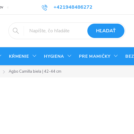
+421948486272
ov
Reklamačný poriadok
Kontakty
Odstúpenie od zmluvy - vrá
HĽADAŤ
KŔMENIE
HYGIENA
PRE MAMIČKY
BE
Agbo Camilla biela | 42-44 cm