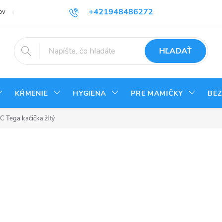
+421948486272
ov
Reklamačný poriadok
Kontakty
Odstúpenie od zmluvy - vrá
HĽADAŤ
KŔMENIE
HYGIENA
PRE MAMIČKY
BE
 Tega kačička žltý