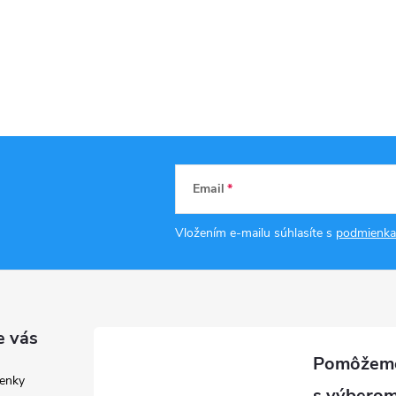
Email
Vložením e-mailu súhlasíte s
podmienka
e vás
enky