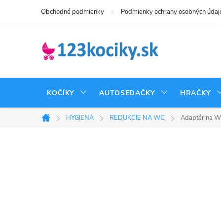
Prejsť
Obchodné podmienky
Podmienky ochrany osobných údaj
na
obsah
KOČÍKY
AUTOSEDAČKY
HRAČKY
HYGIENA
REDUKCIE NA WC
Adaptér na WC
Domov