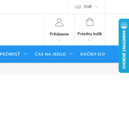
tenie tovaru
Moja objednávka
EUR
NÁKUPNÝ
KOŠÍK
Prázdny košík
Prihlásenie
ZPEČNOSŤ
ČAS NA JEDLO
KOČÍKY-DOPLNKY