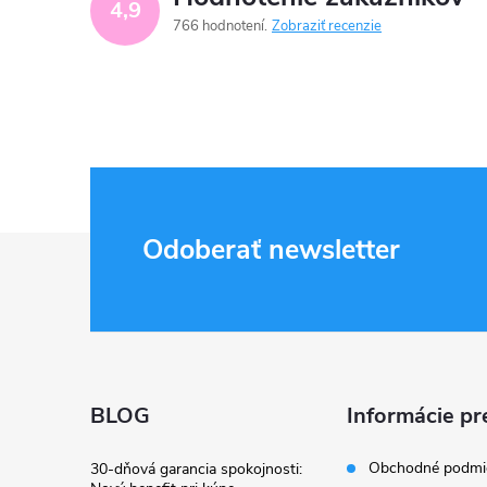
4,9
766 hodnotení
Zobraziť recenzie
Z
Odoberať newsletter
á
p
ä
BLOG
Informácie pr
t
Obchodné podmi
30-dňová garancia spokojnosti: