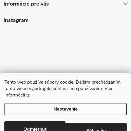
Informácie pre vás
Instagram
Tento web používa súbory cookie. Ďalším prechádzaním
tohto webu vyjadrujete súhlas s ich používaním. Viac
informácií
tu
.
Sledovať na Instagrame
Nastavenie
Copyright 2026
123kociky.sk
. Všetky práva vyhradené.
Odmietnuť
Súhlasím