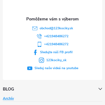
i
e
obchod
@
123kociky.sk
+421948486272
+421948486272
Sledujte náš FB profil
123kociky_sk
Sleduj naše videá na youtube
BLOG
Archív