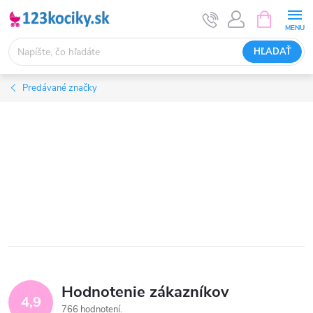
Prejsť
NÁKUPN
KOŠÍK
na
obsah
HĽADAŤ
Predávané značky
Hodnotenie zákazníkov
4,9
766 hodnotení