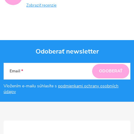
Zobraziť recenzie
Odoberať newsletter
Z
Email
ODOBERAŤ
á
Vložením e-mailu súhlasíte s
podmienkami ochrany osobných
p
údajov
ä
t