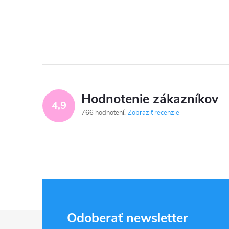
Hodnotenie zákazníkov
4,9
766 hodnotení
Zobraziť recenzie
Z
Odoberať newsletter