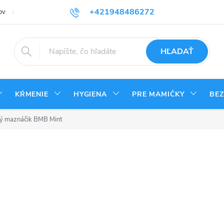
+421948486272
ov
Reklamačný poriadok
Kontakty
Odstúpenie od zmluvy - vrá
HĽADAŤ
KŔMENIE
HYGIENA
PRE MAMIČKY
BE
 maznáčik BMB Mint