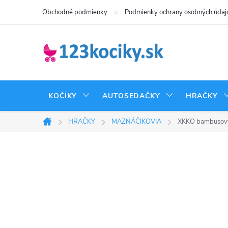
Prejsť
Obchodné podmienky
Podmienky ochrany osobných údaj
na
obsah
KOČÍKY
AUTOSEDAČKY
HRAČKY
HRAČKY
MAZNÁČIKOVIA
XKKO bambusový
Domov