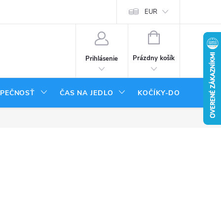
tenie tovaru
Moja objednávka
EUR
NÁKUPNÝ
KOŠÍK
Prázdny košík
Prihlásenie
ZPEČNOSŤ
ČAS NA JEDLO
KOČÍKY-DOPLNKY