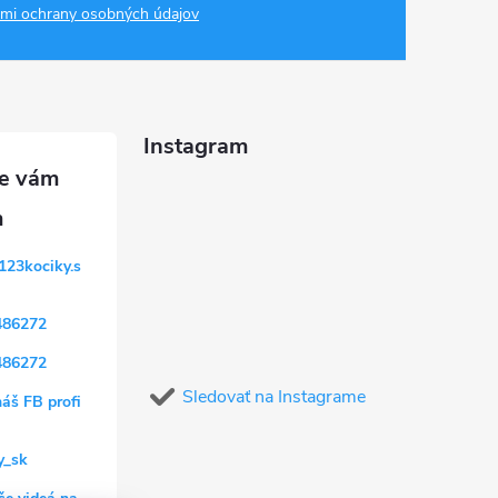
mi ochrany osobných údajov
Instagram
123kociky.s
486272
486272
Sledovať na Instagrame
náš FB profi
y_sk