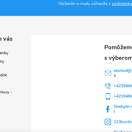
Vložením e-mailu súhlasíte s
podmienka
e vás
enky
ny
obchod
@
adok
k
+421948
luvy -
+421948
Sledujte 
l
123kocik