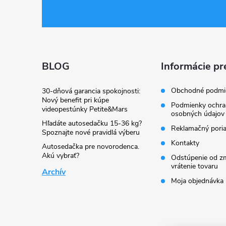
á
p
ä
BLOG
Informácie pr
t
Obchodné podmi
30-dňová garancia spokojnosti:
Nový benefit pri kúpe
Podmienky ochra
videopestúnky Petite&Mars
i
osobných údajov
Hľadáte autosedačku 15-36 kg?
Reklamačný pori
Spoznajte nové pravidlá výberu
e
Kontakty
Autosedačka pre novorodenca.
Akú vybrať?
Odstúpenie od zm
vrátenie tovaru
Archív
Moja objednávka