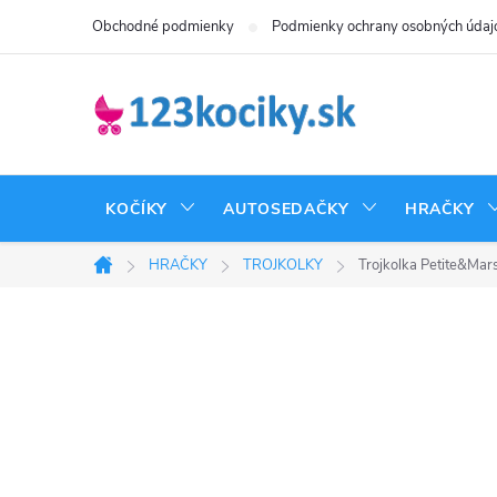
Prejsť
Obchodné podmienky
Podmienky ochrany osobných údaj
na
obsah
KOČÍKY
AUTOSEDAČKY
HRAČKY
HRAČKY
TROJKOLKY
Trojkolka Petite&Mars
Domov