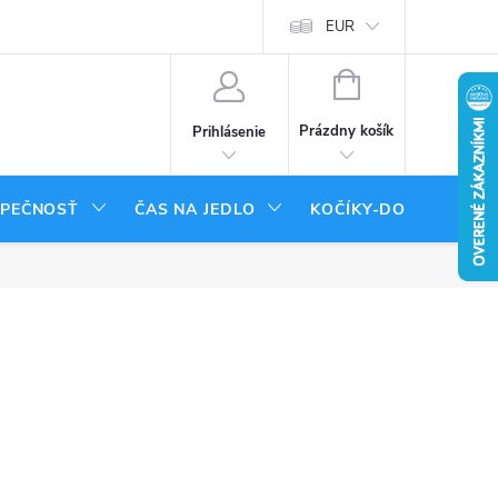
tenie tovaru
Moja objednávka
EUR
NÁKUPNÝ
KOŠÍK
Prázdny košík
Prihlásenie
ZPEČNOSŤ
ČAS NA JEDLO
KOČÍKY-DOPLNKY