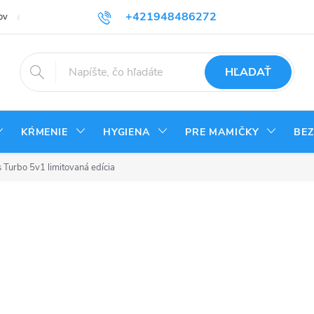
+421948486272
ov
Reklamačný poriadok
Kontakty
Odstúpenie od zmluvy - vrá
HĽADAŤ
KŔMENIE
HYGIENA
PRE MAMIČKY
BE
 Turbo 5v1 limitovaná edícia