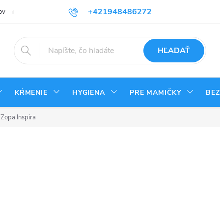
+421948486272
ov
Reklamačný poriadok
Kontakty
Odstúpenie od zmluvy - vrá
HĽADAŤ
KŔMENIE
HYGIENA
PRE MAMIČKY
BE
 Zopa Inspira