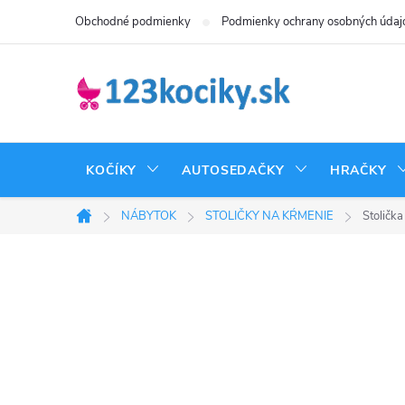
Prejsť
Obchodné podmienky
Podmienky ochrany osobných údaj
na
obsah
KOČÍKY
AUTOSEDAČKY
HRAČKY
NÁBYTOK
STOLIČKY NA KŔMENIE
Stolička
Domov