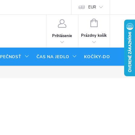
tenie tovaru
Moja objednávka
EUR
NÁKUPNÝ
KOŠÍK
Prázdny košík
Prihlásenie
ZPEČNOSŤ
ČAS NA JEDLO
KOČÍKY-DOPLNKY