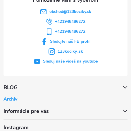
obchod
@
123kociky.sk
+421948486272
+421948486272
Sledujte náš FB profil
123kociky_sk
Sleduj naše videá na youtube
BLOG
Archív
Informácie pre vás
Instagram