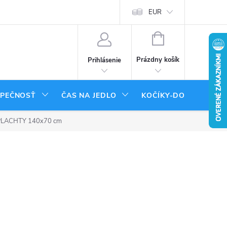
tenie tovaru
Moja objednávka
EUR
NÁKUPNÝ
KOŠÍK
Prázdny košík
Prihlásenie
ZPEČNOSŤ
ČAS NA JEDLO
KOČÍKY-DOPLNKY
LACHTY 140x70 cm