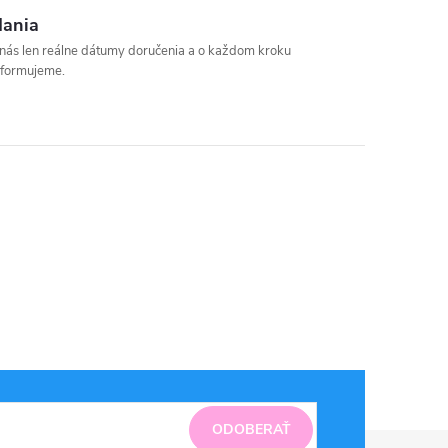
dania
u nás len reálne dátumy doručenia a o každom kroku
nformujeme.
ODOBERAŤ