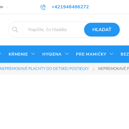
+421948486272
ov
Reklamačný poriadok
Kontakty
Odstúpenie od zmluvy - vrá
HĽADAŤ
KŔMENIE
HYGIENA
PRE MAMIČKY
BE
NEPREMOKAVÉ PLACHTY DO DETSKEJ POSTIEĽKY
NEPREMOKAVÉ P