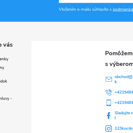
Vložením e-mailu súhlasíte s
podmienka
e vás
enky
ny
obchod
@
adok
k
+421948
luvy -
+421948
Sledujte 
l
123kocik