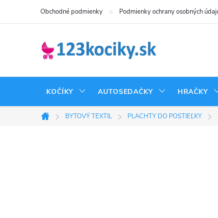
Prejsť
Obchodné podmienky
Podmienky ochrany osobných údaj
na
obsah
KOČÍKY
AUTOSEDAČKY
HRAČKY
BYTOVÝ TEXTIL
PLACHTY DO POSTIEĽKY
Domov