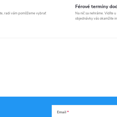
Férové termíny do
íšte, radi vám pomôžeme vybrať
Na nič sa nehráme. Vidíte 
objednávky vás okamžite i
Email