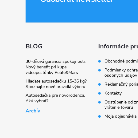
Z
á
p
ä
BLOG
Informácie pr
t
Obchodné podmi
30-dňová garancia spokojnosti:
Nový benefit pri kúpe
Podmienky ochra
videopestúnky Petite&Mars
i
osobných údajov
Hľadáte autosedačku 15-36 kg?
Reklamačný pori
Spoznajte nové pravidlá výberu
e
Kontakty
Autosedačka pre novorodenca.
Akú vybrať?
Odstúpenie od zm
vrátenie tovaru
Archív
Moja objednávka