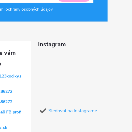
mi ochrany osobných údajov
Instagram
123kociky.s
486272
486272
Sledovať na Instagrame
náš FB profi
y_sk