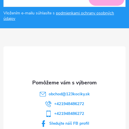
á
Vložením e-mailu súhlasíte s
podmienkami ochrany osobných
p
údajov
ä
t
i
e
obchod
@
123kociky.sk
+421948486272
+421948486272
Sledujte náš FB profil