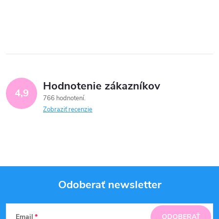
Hodnotenie zákazníkov
4,9
766 hodnotení
Zobraziť recenzie
Odoberať newsletter
Z
Email
ODOBERAŤ