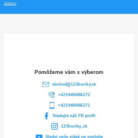
p
údajov
ä
t
i
e
obchod
@
123kociky.sk
+421948486272
+421948486272
Sledujte náš FB profil
123kociky_sk
Sleduj naše videá na youtube