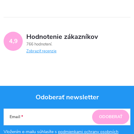
Hodnotenie zákazníkov
4,9
766 hodnotení
Zobraziť recenzie
Odoberať newsletter
Z
Email
ODOBERAŤ
á
Vložením e-mailu súhlasíte s
podmienkami ochrany osobných