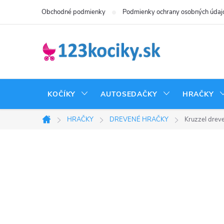
Prejsť
Obchodné podmienky
Podmienky ochrany osobných údaj
na
obsah
KOČÍKY
AUTOSEDAČKY
HRAČKY
HRAČKY
DREVENÉ HRAČKY
Kruzzel drev
Domov