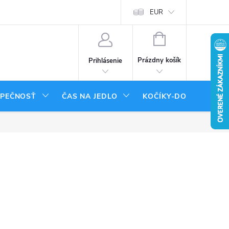
tenie tovaru
Moja objednávka
EUR
NÁKUPNÝ
KOŠÍK
Prázdny košík
Prihlásenie
ZPEČNOSŤ
ČAS NA JEDLO
KOČÍKY-DOPLNKY