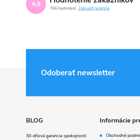
Hodnotenie zákazníkov
4,9
766 hodnotení
Zobraziť recenzie
Z
Odoberať newsletter
á
p
ä
BLOG
Informácie pr
t
Obchodné podmi
30-dňová garancia spokojnosti: