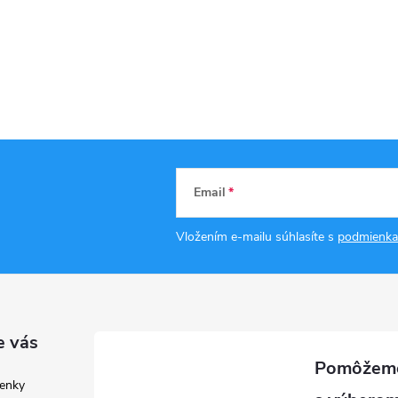
Email
Vložením e-mailu súhlasíte s
podmienka
e vás
enky