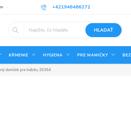
+421948486272
ov
Reklamačný poriadok
Kontakty
Odstúpenie od zmluvy - vrá
HĽADAŤ
KŔMENIE
HYGIENA
PRE MAMIČKY
BE
ený domček pre bábiky 26364