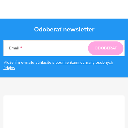
Odoberať newsletter
Z
Email
ODOBERAŤ
á
Vložením e-mailu súhlasíte s
podmienkami ochrany osobných
p
údajov
ä
t
i