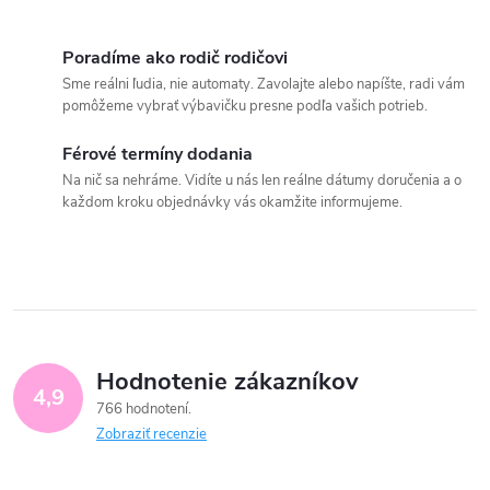
Poradíme ako rodič rodičovi
Sme reálni ľudia, nie automaty. Zavolajte alebo napíšte, radi vám
pomôžeme vybrať výbavičku presne podľa vašich potrieb.
Férové termíny dodania
Na nič sa nehráme. Vidíte u nás len reálne dátumy doručenia a o
každom kroku objednávky vás okamžite informujeme.
Hodnotenie zákazníkov
4,9
766 hodnotení
Zobraziť recenzie