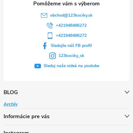
e
obchod
@
123kociky.sk
+421948486272
+421948486272
Sledujte náš FB profil
123kociky_sk
Sleduj naše videá na youtube
BLOG
Archív
Informácie pre vás