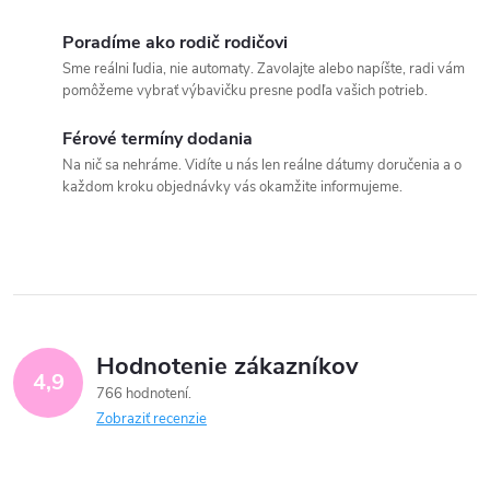
Poradíme ako rodič rodičovi
Sme reálni ľudia, nie automaty. Zavolajte alebo napíšte, radi vám
pomôžeme vybrať výbavičku presne podľa vašich potrieb.
Férové termíny dodania
Na nič sa nehráme. Vidíte u nás len reálne dátumy doručenia a o
každom kroku objednávky vás okamžite informujeme.
Hodnotenie zákazníkov
4,9
766 hodnotení
Zobraziť recenzie