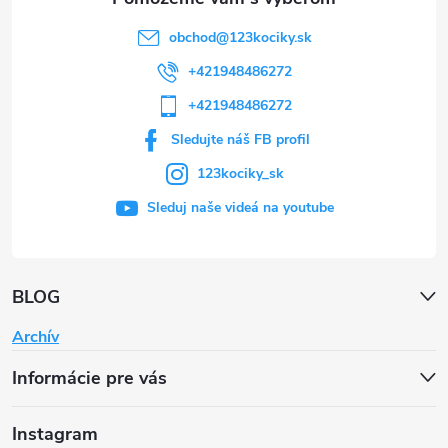
obchod
@
123kociky.sk
+421948486272
+421948486272
Sledujte náš FB profil
123kociky_sk
Sleduj naše videá na youtube
BLOG
Archív
Informácie pre vás
Instagram