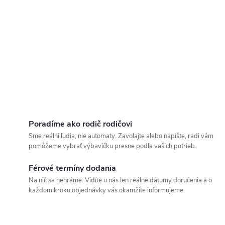
Poradíme ako rodič rodičovi
Sme reálni ľudia, nie automaty. Zavolajte alebo napíšte, radi vám
pomôžeme vybrať výbavičku presne podľa vašich potrieb.
Férové termíny dodania
Na nič sa nehráme. Vidíte u nás len reálne dátumy doručenia a o
každom kroku objednávky vás okamžite informujeme.