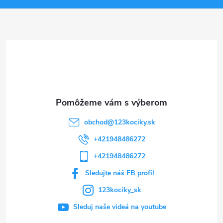
ä
t
i
e
obchod
@
123kociky.sk
+421948486272
+421948486272
Sledujte náš FB profil
123kociky_sk
Sleduj naše videá na youtube