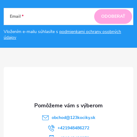
Z
Email
ODOBERAŤ
á
Vložením e-mailu súhlasíte s
podmienkami ochrany osobných
p
údajov
ä
t
i
e
obchod
@
123kociky.sk
+421948486272