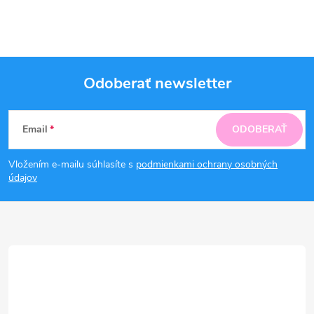
Odoberať newsletter
Z
Email
ODOBERAŤ
á
Vložením e-mailu súhlasíte s
podmienkami ochrany osobných
p
údajov
ä
t
i