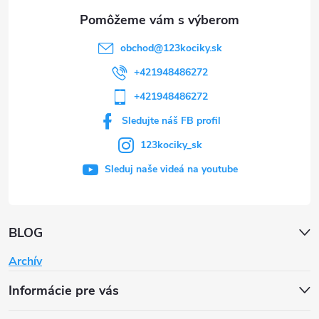
e
obchod
@
123kociky.sk
+421948486272
+421948486272
Sledujte náš FB profil
123kociky_sk
Sleduj naše videá na youtube
BLOG
Archív
Informácie pre vás