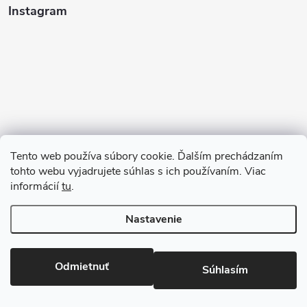
Instagram
Tento web používa súbory cookie. Ďalším prechádzaním
tohto webu vyjadrujete súhlas s ich používaním. Viac
informácií
tu
.
Sledovať na Instagrame
Nastavenie
Copyright 2026
123kociky.sk
. Všetky práva vyhradené.
Odmietnuť
Súhlasím
Vytvoril Shoptet