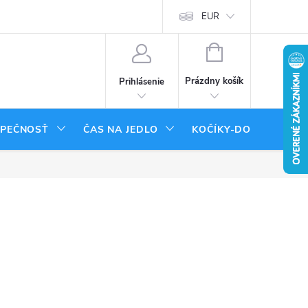
tenie tovaru
Moja objednávka
EUR
NÁKUPNÝ
KOŠÍK
Prázdny košík
Prihlásenie
ZPEČNOSŤ
ČAS NA JEDLO
KOČÍKY-DOPLNKY