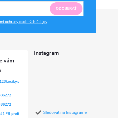
ODOBERAŤ
mi ochrany osobných údajov
Instagram
123kociky.s
486272
486272
Sledovať na Instagrame
náš FB profi