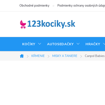
Prejsť
Obchodné podmienky
Podmienky ochrany osobných údaj
na
obsah
KOČÍKY
AUTOSEDAČKY
HRAČKY
KŔMENIE
MISKY A TANIERE
Canpol Babies 
Domov