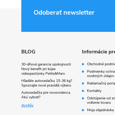
Z
Odoberať newsletter
á
p
ä
BLOG
Informácie pr
t
Obchodné podmi
30-dňová garancia spokojnosti:
Nový benefit pri kúpe
Podmienky ochra
videopestúnky Petite&Mars
i
osobných údajov
Hľadáte autosedačku 15-36 kg?
Reklamačný pori
Spoznajte nové pravidlá výberu
e
Kontakty
Autosedačka pre novorodenca.
Akú vybrať?
Odstúpenie od zm
vrátenie tovaru
Archív
Moja objednávka