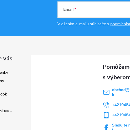
Email
Vložením e-mailu súhlasíte s
podmienka
e vás
enky
ny
obchod
@
adok
k
+421948
luvy -
+421948
Sledujte 