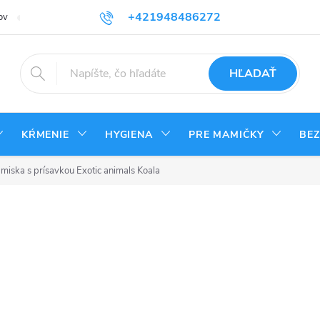
+421948486272
ov
Reklamačný poriadok
Kontakty
Odstúpenie od zmluvy - vrá
HĽADAŤ
KŔMENIE
HYGIENA
PRE MAMIČKY
BE
miska s prísavkou Exotic animals Koala