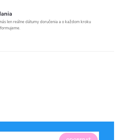
dania
u nás len reálne dátumy doručenia a o každom kroku
nformujeme.