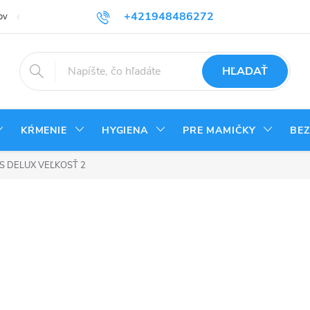
+421948486272
ov
Reklamačný poriadok
Kontakty
Odstúpenie od zmluvy - vrá
HĽADAŤ
KŔMENIE
HYGIENA
PRE MAMIČKY
BE
S DELUX VEĽKOSŤ 2