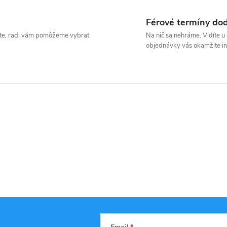
Férové termíny do
íšte, radi vám pomôžeme vybrať
Na nič sa nehráme. Vidíte 
objednávky vás okamžite i