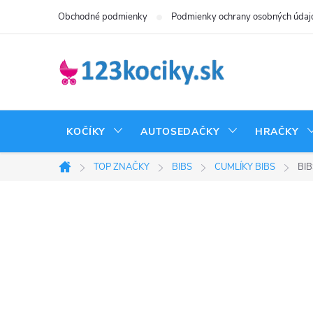
Prejsť
Obchodné podmienky
Podmienky ochrany osobných údaj
na
obsah
KOČÍKY
AUTOSEDAČKY
HRAČKY
TOP ZNAČKY
BIBS
CUMLÍKY BIBS
BIB
Domov