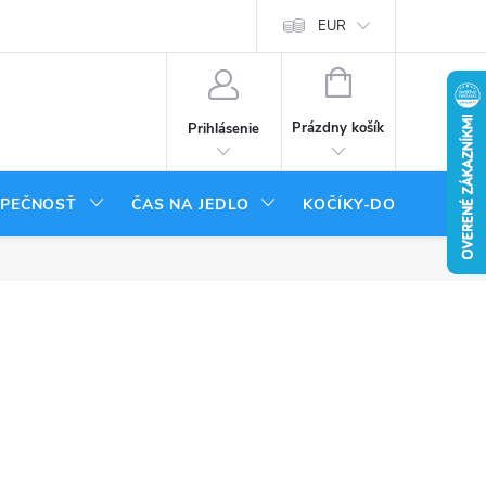
tenie tovaru
Moja objednávka
EUR
NÁKUPNÝ
KOŠÍK
Prázdny košík
Prihlásenie
ZPEČNOSŤ
ČAS NA JEDLO
KOČÍKY-DOPLNKY