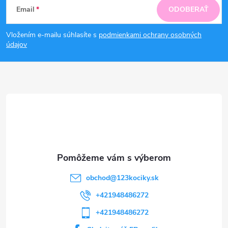
Email
ODOBERAŤ
á
Vložením e-mailu súhlasíte s
podmienkami ochrany osobných
p
údajov
ä
t
i
e
obchod
@
123kociky.sk
+421948486272
+421948486272