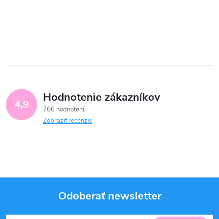
Hodnotenie zákazníkov
4,9
766 hodnotení
Zobraziť recenzie
Odoberať newsletter
Z