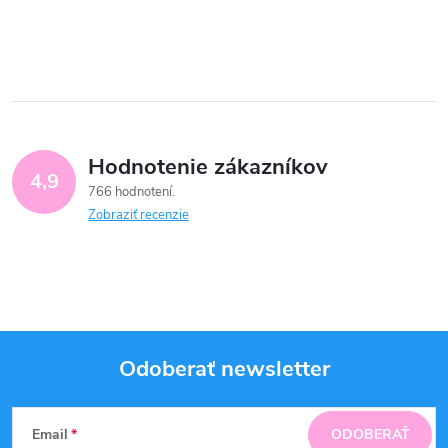
Hodnotenie zákazníkov
4,9
766 hodnotení
Zobraziť recenzie
Odoberať newsletter
Z
Email
ODOBERAŤ