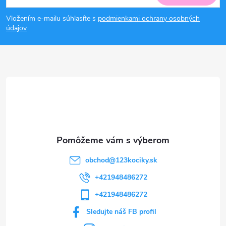
á
Vložením e-mailu súhlasíte s
podmienkami ochrany osobných
p
údajov
ä
t
i
e
obchod
@
123kociky.sk
+421948486272
+421948486272
Sledujte náš FB profil